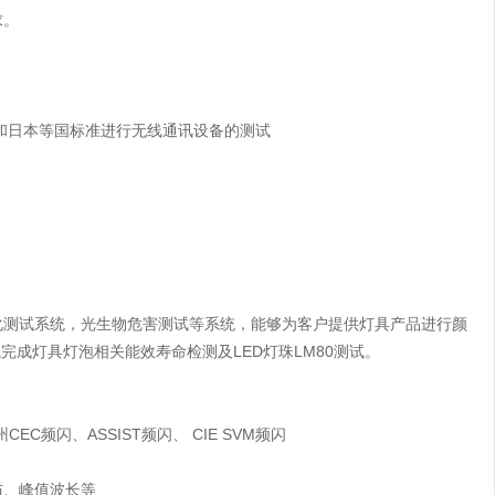
求。
坡和日本等国标准进行无线通讯设备的测试
老化测试系统，光生物危害测试等系统，能够为客户提供灯具产品进行颜
试完成灯具灯泡相关能效寿命检测及LED灯珠LM80测试。
EC频闪、ASSIST频闪、 CIE SVM频闪
布、峰值波长等