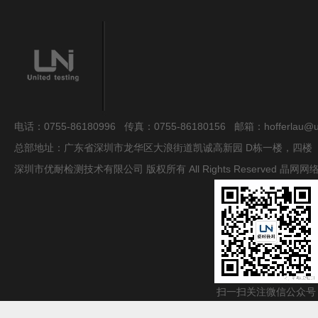
电话：0755-86180996 传真：0755-86180156 邮箱：hofferlau@uni
总部地址：广东省深圳市龙华区大浪街道凯诚高新园 D栋一楼，四楼
深圳市优耐检测技术有限公司 版权所有 All Rights Reserved
晶网网
扫一扫关注微信公众号