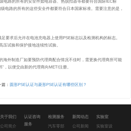
初级电路的所有的安全件如电容器、热脱扣器等都要符合国际IEC标
初级电路的所有的这些安全件都要符合日本国家标准。需要注意的是，
足要求后允许在电池充电器上使用PSE标志以及检测机构的标志。
是高压试验和保护接地连续性试验。
的海外制造厂如要预防代理商配合情况不佳时，需更换代理商所可能
”，以便交由新的代理商向METI注册。
一篇：
圆形PSE认证与菱形PSE认证有哪些区别？
关于我们
认证咨询
检测服务
新闻动态
实验室
服务
公司简介
汽车零部
公司新闻
实验室设