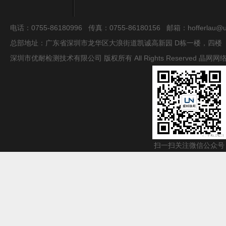
电话：0755-86180996 传真：0755-86180156 邮箱：hofferlau@uni
总部地址：广东省深圳市龙华区大浪街道凯诚高新园 D栋一楼，四楼
深圳市优耐检测技术有限公司 版权所有 All Rights Reserved
晶网网
扫一扫关注微信公众号