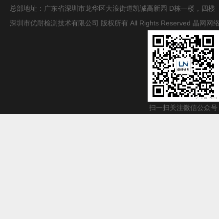
总部地址：广东省深圳市龙华区大浪街道凯诚高新园 D栋一楼，四楼
深圳市优耐检测技术有限公司 版权所有 All Rights Reserved
晶网网
扫一扫关注微信公众号