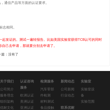
m无线产品，通信产品等方面的认证要求。
L标志相同。
IC一起发证的。测试一遍转报告。比如美国实验室获得TCB认可的同时
果你自己去申请，那就要分别去申请了。
一篇：没有了
关于我们
认证咨询
检测服务
新闻动态
实验室
服务
公司简介
汽车零部
公司新闻
实验室设
服务理念
欧洲认证
件检测
行业动态
备
组织架构
美洲认证
材料测试
实验范围
优耐文化
亚洲认证
食品接触
联系优耐