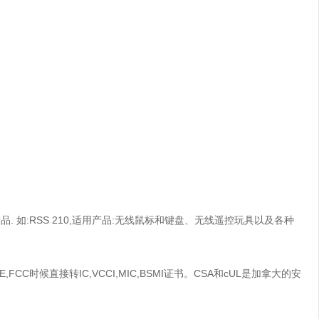
射频产品. 如:RSS 210,适用产品:无线鼠标和键盘、无线遥控玩具以及各种
CC时候直接转IC,VCCI,MIC,BSMI证书。CSA和cUL是加拿大的安