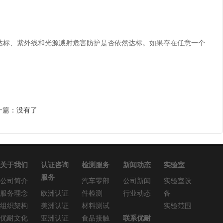
标、紫外线和光源溅射危害防护是否依然达标。如果存在任意一个
一篇：没有了
关于我们
认证咨询
检测服务
新闻动态
实验室
服务
公司简介
汽车零部
公司新闻
实验室设
服务理念
欧洲认证
件检测
行业动态
备
组织架构
美洲认证
材料测试
实验范围
优耐文化
亚洲认证
食品接触
联系优耐