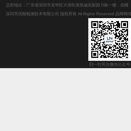
总部地址：广东省深圳市龙华区大浪街道凯诚高新园 D栋一楼，四楼
深圳市优耐检测技术有限公司 版权所有 All Rights Reserved
晶网网
扫一扫关注微信公众号