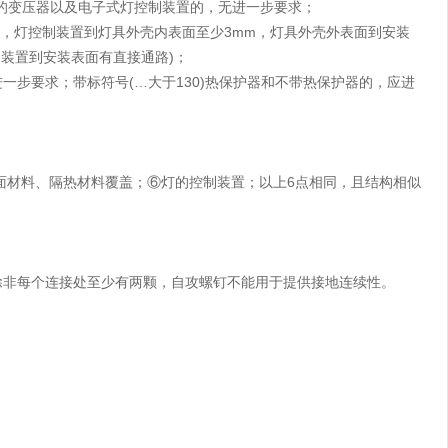
C60989的变压器以及电子式灯控制装置的，无进一步要求；
续，灯控制装置到灯具外壳内表面至少3mm，灯具外壳外表面到安装
制装置到安装表面有直接通路)；
一步要求；带标符号(…大于130)热保护器和不带热保护器的，应进
材料、隔热材料覆盖；⑥灯的控制装置；以上6点相同，且结构相似
非每个连接处至少有两颗，自攻螺钉不能用于提供接地连续性。