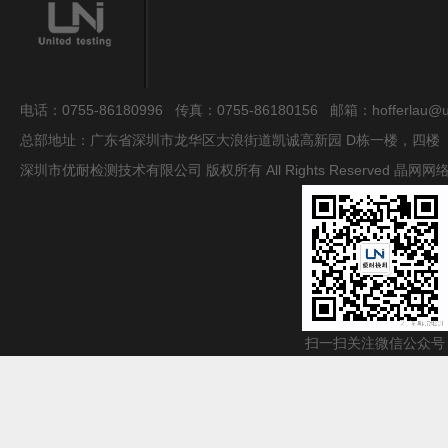
电话：0755-86180996 传真：0755-86180156 邮箱：hofferlau@uni
总部地址：广东省深圳市龙华区大浪街道凯诚高新园 D栋一楼，四楼
深圳市优耐检测技术有限公司 版权所有 All Rights Reserved
晶网网
扫一扫关注微信公众号