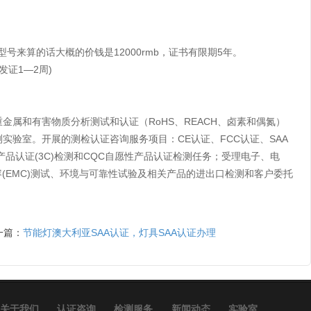
号来算的话大概的价钱是12000rmb，证书有限期5年。
发证1—2周)
金属和有害物质分析测试和认证（RoHS、REACH、卤素和偶氮）
实验室。开展的测检认证咨询服务项目：CE认证、FCC认证、SAA
制性产品认证(3C)检测和CQC自愿性产品认证检测任务；受理电子、电
(EMC)测试、环境与可靠性试验及相关产品的进出口检测和客户委托
一篇：
节能灯澳大利亚SAA认证，灯具SAA认证办理
关于我们
认证咨询
检测服务
新闻动态
实验室