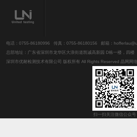
电话：0755-86180996 传真：0755-86180156 邮箱：hofferlau@uni
总部地址：广东省深圳市龙华区大浪街道凯诚高新园 D栋一楼，四楼
深圳市优耐检测技术有限公司 版权所有 All Rights Reserved
晶网网
扫一扫关注微信公众号