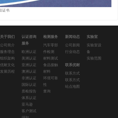
权证书
关于我们
认证咨询
检测服务
新闻动态
实验室
服务
公司简介
汽车零部
公司新闻
实验室设
服务理念
欧洲认证
件检测
行业动态
备
组织架构
美洲认证
材料测试
实验范围
优耐文化
亚洲认证
食品接触
联系优耐
发展历程
澳洲认证
材料
联系方式
非洲认证
环境可靠
联系方式
国际认证
性
站点地图
质检报告
查询
体系认证
亚马逊
客户测试
须知