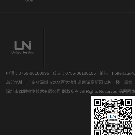
电话：0755-86180996 传真：0755-86180156 邮箱：hofferlau@uni
总部地址：广东省深圳市龙华区大浪街道凯诚高新园 D栋一楼，四楼
深圳市优耐检测技术有限公司 版权所有 All Rights Reserved
晶网网