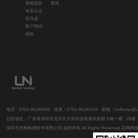
质检报告
查询
体系认证
亚马逊
客户测试
须知
电话：0755-86180996 传真：0755-86180156 邮箱：hofferlau@uni
总部地址：广东省深圳市龙华区大浪街道凯诚高新园 D栋一楼，四楼
深圳市优耐检测技术有限公司 版权所有 All Rights Reserved
晶网网