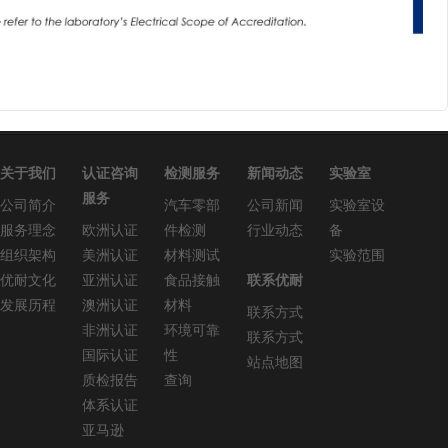
关于我们
认证咨询
检测服务
新闻动态
实验室
服务
公司简介
汽车零部
公司新闻
实验室设
服务理念
欧洲认证
件检测
行业动态
备
组织架构
美洲认证
材料测试
实验范围
优耐文化
亚洲认证
食品接触
联系优耐
发展历程
澳洲认证
材料
联系方式
非洲认证
环境可靠
联系方式
国际认证
性
站点地图
质检报告
查询
体系认证
亚马逊