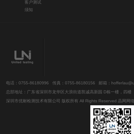
客户测试
须知
电话：0755-86180996 传真：0755-86180156 邮箱：hofferlau@uni
总部地址：广东省深圳市龙华区大浪街道凯诚高新园 D栋一楼，四楼
深圳市优耐检测技术有限公司 版权所有 All Rights Reserved
晶网网