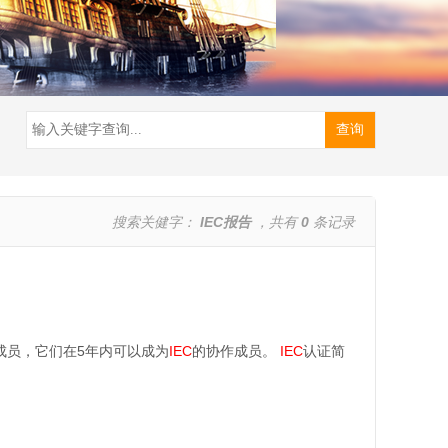
搜索关健字：
IEC报告
，共有
0
条记录
成员，它们在5年内可以成为
IEC
的协作成员。
IEC
认证简