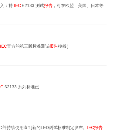
准入：持
IEC
62133 测试
报告
，可在欧盟、美国、日本等
IEC
官方的第三版标准测试
报告
模板(
EC
62133 系列标准已
和LED并持续使用直到新的LED测试标准制定发布。
IEC
报告