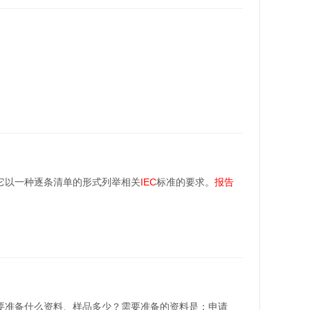
它以一种逐条清单的形式列举相关
IEC
标准的要求。
报告
33需要准备什么资料、样品多少？需要准备的资料是：申请