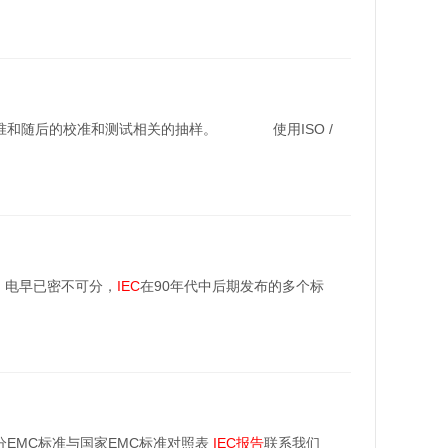
准和随后的校准和测试相关的抽样。 使用ISO /
、电早已密不可分，
IEC
在90年代中后期发布的多个标
部分EMC标准与国家EMC标准对照表
IEC
报告
联系我们