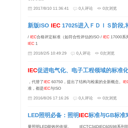
2017/8/10 11:36:41
0
人评论
0
次浏览
新版ISO
IEC
17025进入ＦＤＩＳ阶段
/
IEC
合格评定标准（如符合性评估的ISO /
IEC
1700
IEC
1
2018/2/5 10:49:29
0
人评论
0
次浏览
IEC
促进电气化、电子工程领域的标准
，代替了
IEC
60750，提出了结构与检索的全新概念。
IE
准，都是
IEC
与ISO
2016/8/26 17:16:26
0
人评论
0
次浏览
LED照明必备：照明
IEC
标准与GB标准
量照明LED能效的依据。 IECTC34DIEC60598