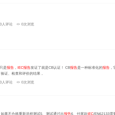
0
人评论
0
次浏览
只是
报告
，
IEC
报告
发证了就是CB认证！ CB
报告
是一种标准化的
报告
，
、验证、检查和评价的结果，
0
人评论
0
次浏览
、如果不合格重新送样测试5、测试通过出
报告
6、付尾款
IEC
/EN621