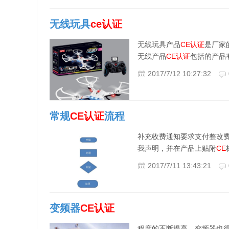
无线玩具
ce
认证
无线玩具产品
CE
认证
是厂家
无线产品
CE
认证
包括的产品
2017/7/12 10:27:32
常规
CE
认证
流程
补充收费通知要求支付整改费用
我声明，并在产品上贴附
CE
2017/7/11 13:43:21
变频器
CE
认证
程度的不断提高，变频器也