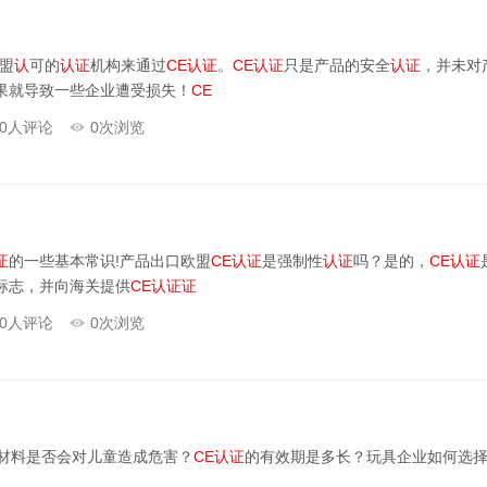
盟
认
可的
认证
机构来通过
CE
认证
。
CE
认证
只是产品的安全
认证
，并未对
果就导致一些企业遭受损失！
CE
0
人评论
0
次浏览
证
的一些基本常识!产品出口欧盟
CE
认证
是强制性
认证
吗？是的，
CE
认证
标志，并向海关提供
CE
认证
证
0
人评论
0
次浏览
材料是否会对儿童造成危害？
CE
认证
的有效期是多长？玩具企业如何选