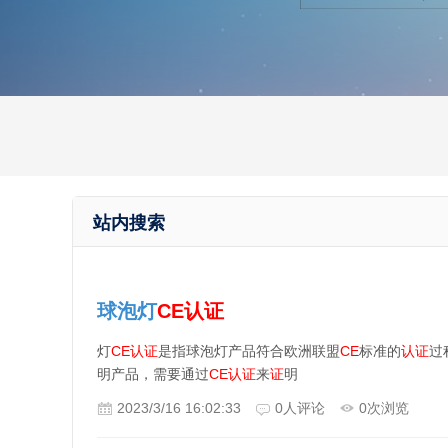
站内搜索
球泡灯
CE
认证
灯
CE
认证
是指球泡灯产品符合欧洲联盟
CE
标准的
认证
过
明产品，需要通过
CE
认证
来
证
明
2023/3/16 16:02:33
0
人评论
0
次浏览