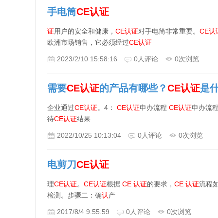
手电筒
CE
认证
证
用户的安全和健康，
CE
认证
对手电筒非常重要。
CE
认
欧洲市场销售，它必须经过
CE
认证
2023/2/10 15:58:16
0
人评论
0
次浏览
需要
CE
认证
的产品有哪些？
CE
认证
是
企业通过
CE
认证
。4：
CE
认证
申办流程
CE
认证
申办流
待
CE
认证
结果
2022/10/25 10:13:04
0
人评论
0
次浏览
电剪刀
CE
认证
理
CE
认证
。
CE
认证
根据
CE
认证
的要求，
CE
认证
流程
检测。步骤二：确
认
产
2017/8/4 9:55:59
0
人评论
0
次浏览