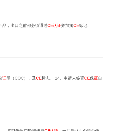
产品，出口之前都必须通过
CE
认证
并加施
CE
标记。
合
证
明（COC），及
CE
标志。 14、申请人签署
CE
保
证
自
 变频器出口欧盟进行
CE
认证
，一共涉及两个指令低