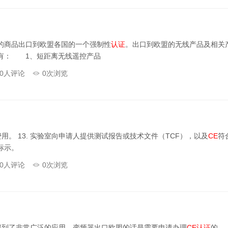
的商品出口到欧盟各国的一个强制性
认证
。出口到欧盟的无线产品及相关
有： 1、短距离无线遥控产品
0
人评论
0
次浏览
。 13. 实验室向申请人提供测试报告或技术文件（TCF），以及
CE
符
标示。
0
人评论
0
次浏览
得到了非常广泛的应用。变频器出口欧盟的话是需要申请办理
CE
认证
的。