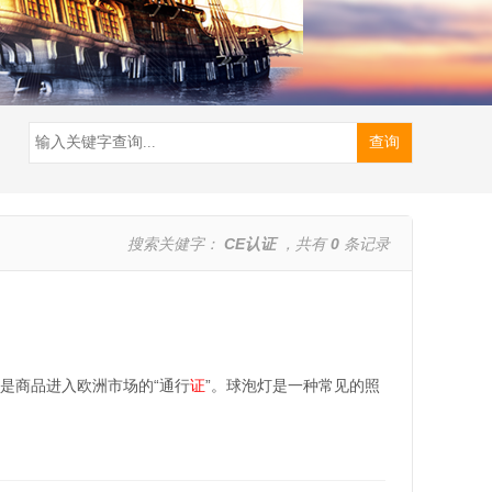
搜索关健字：
CE认证
，共有
0
条记录
是商品进入欧洲市场的“通行
证
”。球泡灯是一种常见的照