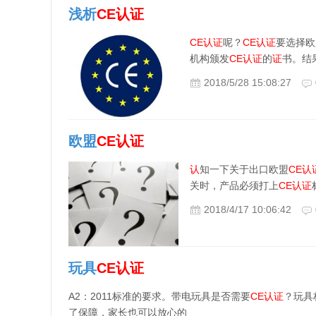
浅析
CE
认证
CE
认证
呢？
CE
认证
要选择欧
机构颁发
CE
认证
的
证
书。结
2018/5/28 15:08:27
欧盟
CE
认证
认
知一下关于出口欧盟
CE
认
关时，产品必须打上
CE
认证
2018/4/17 10:06:42
玩具
CE
认证
A2：2011标准的要求。带电玩具是否需要
CE
认证
？玩具
了保障，家长也可以放心的