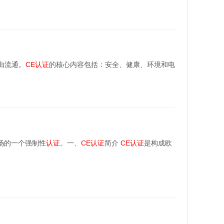
由流通。
CE
认证
的核心内容包括：安全、健康、环境和电
场的一个强制性
认证
。一、
CE
认证
简介
CE
认证
是构成欧