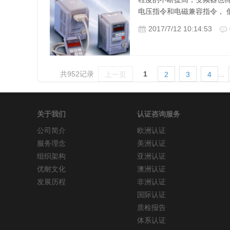
电压指令和电磁兼容指令， 低
2017/7/12 10:14:53
共952记录
1
...
上一页
2
3
4
关于我们
认证咨询服务
公司简介
欧洲认证
服务理念
美洲认证
组织架构
亚洲认证
优耐文化
澳洲认证
发展历程
非洲认证
国际认证
质检报告
体系认证