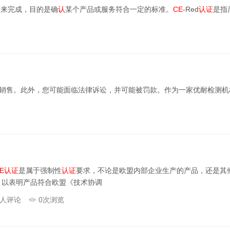
构来完成，目的是确
认
某个产品或服务符合一定的标准。
CE
-Red
认证
是指
销售。此外，您可能面临法律诉讼，并可能被罚款。作为一家优耐检测
E
认证
是属于强制性
认证
要求，不论是欧盟内部企业生产的产品，还是其
以表明产品符合欧盟《技术协调
人评论
0
次浏览