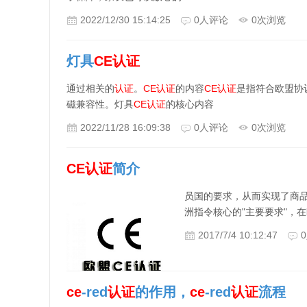
2022/12/30 15:14:25
0
人评论
0
次浏览
灯具
CE
认证
通过相关的
认证
。
CE
认证
的内容
CE
认证
是指符合欧盟协
磁兼容性。灯具
CE
认证
的核心内容
2022/11/28 16:09:38
0
人评论
0
次浏览
CE
认证
简介
员国的要求，从而实现了商
洲指令核心的"主要要求"，在
2017/7/4 10:12:47
0
ce
-red
认证
的作用，
ce
-red
认证
流程