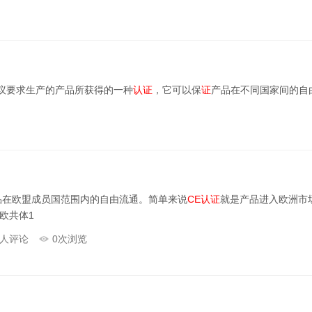
议要求生产的产品所获得的一种
认证
，它可以保
证
产品在不同国家间的自
品在欧盟成员国范围内的自由流通。简单来说
CE
认证
就是产品进入欧洲市
欧共体1
人评论
0
次浏览